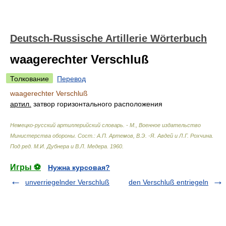
Deutsch-Russische Artillerie Wörterbuch
waagerechter Verschluß
Толкование
Перевод
waagerechter Verschluß
артил.
затвор горизонтального расположения
Немецко-русский артиллерийский словарь. - М., Военное издательство
Министерства обороны
.
Сост.: А.П. Артемов, В.Э. -Я. Авдей и Л.Г. Рохчина.
Под ред. М.И. Дубнера и В.Л. Медера
.
1960
.
Игры ⚽
Нужна курсовая?
unverriegelnder Verschluß
den Verschluß entriegeln